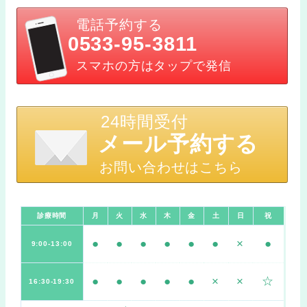
電話予約する
0533-95-3811
スマホの方はタップで発信
24時間受付
メール予約する
お問い合わせはこちら
診療時間
月
火
水
木
金
土
日
祝
●
●
●
●
●
●
×
●
9:00-13:00
●
●
●
●
●
×
×
☆
16:30-19:30