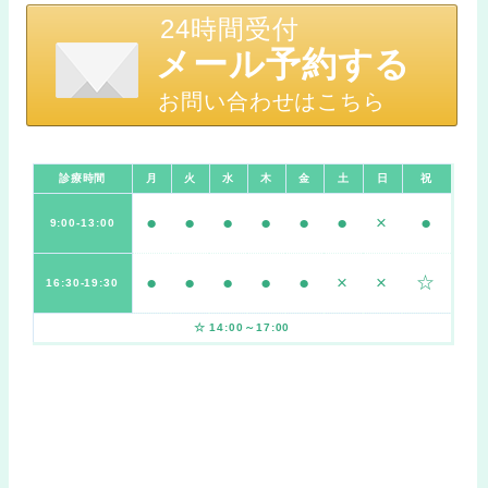
24時間受付
メール予約する
お問い合わせはこちら
診療時間
月
火
水
木
金
土
日
祝
●
●
●
●
●
●
×
●
9:00-13:00
●
●
●
●
●
×
×
☆
16:30-19:30
☆ 14:00～17:00