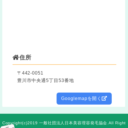
住所
〒442-0051
豊川市中央通5丁目53番地
Googlemapを開く
Copyright(c)2019
一般社団法人日本美容理容発毛協会
.All Right