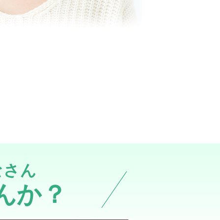
なさん
んか？