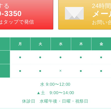
する
24時
0-3350
メー
はタップで発信
お問い
月
火
水
木
金
●
●
●
●
●
●
●
×
●
●
水 9:00〜12:00
▲土 9:00〜14:00
休診日 水曜午後・日曜・祝祭日