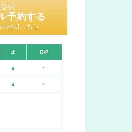
間受付
ル予約する
合わせはこちら
土
日祝
▲
×
▲
×