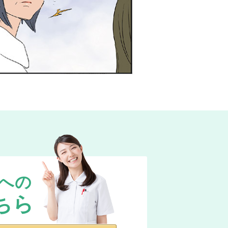
への
ちら