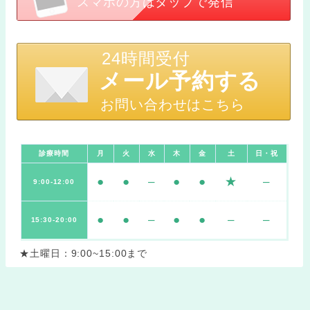
スマホの方はタップで発信
24時間受付
メール予約する
お問い合わせはこちら
診療時間
月
火
水
木
金
土
日・祝
●
●
–
●
●
★
–
9:00-12:00
●
●
–
●
●
–
–
15:30-20:00
★土曜日：9:00~15:00まで