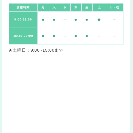
診療時間
月
火
水
木
金
土
日・祝
●
●
–
●
●
★
–
9:00-12:00
●
●
–
●
●
–
–
15:30-20:00
★土曜日：9:00~15:00まで