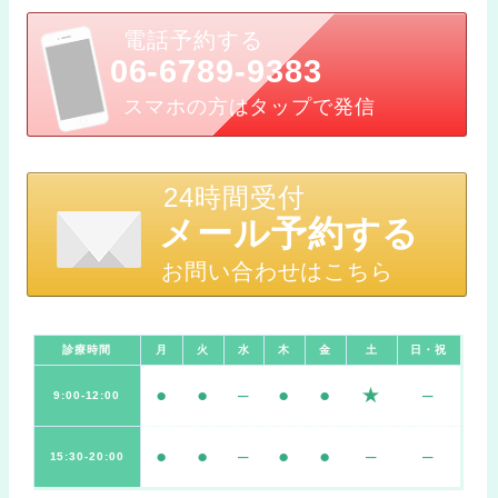
電話予約する
06-6789-9383
スマホの方はタップで発信
24時間受付
メール予約する
お問い合わせはこちら
診療時間
月
火
水
木
金
土
日・祝
●
●
–
●
●
★
–
9:00-12:00
●
●
–
●
●
–
–
15:30-20:00