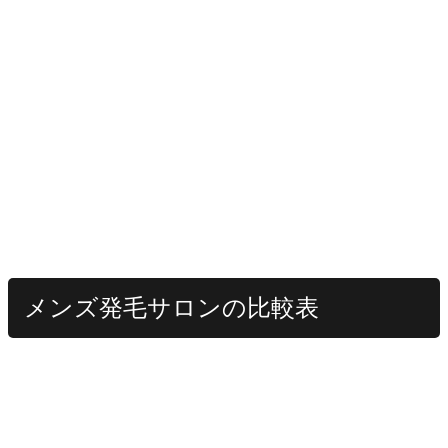
メンズ発毛サロンの比較表
ふじもと鍼灸整骨院
他社
橋本院
証明されていない
大学の論文で証明