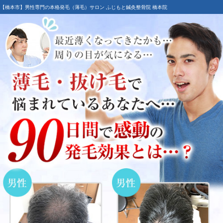
【橋本市】男性専門の本格発毛（薄毛）サロン ふじもと鍼灸整骨院 橋本院